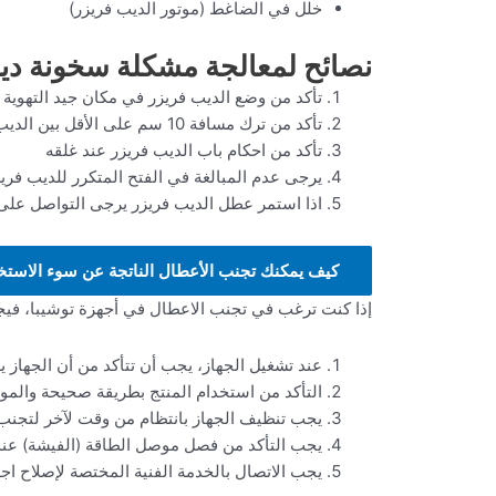
خلل في الضاغط (موتور الديب فريزر)
نصائح لمعالجة مشكلة سخونة ديب
تأكد من وضع الديب فريزر في مكان جيد التهوية
تأكد من ترك مسافة 10 سم على الأقل بين الديب فريزر والجدار
تأكد من احكام باب الديب فريزر عند غلقه
يرجى عدم المبالغة في الفتح المتكرر للديب فري
اذا استمر عطل الديب فريزر يرجى التواصل عل
كيف يمكنك تجنب الأعطال الناتجة عن سوء الاستخد
إذا كنت ترغب في تجنب الاعطال في أجهزة توشيبا، فيج
عند تشغيل الجهاز، يجب أن تتأكد من أن الجهاز ي
التأكد من استخدام المنتج بطريقة صحيحة والمو
يجب تنظيف الجهاز بانتظام من وقت لآخر لتجنب ت
يجب التأكد من فصل موصل الطاقة (الفيشة) عند ان
يجب الاتصال بالخدمة الفنية المختصة لإصلاح اجهزة ت