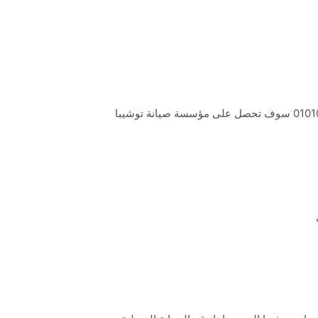
نقدم افضل خدمة على الاطلاق بأسعار تنافسية تشمل جميع منتجات شركة توشيبا, بمجر الاتصال على رقم صيانة توشيبا 01010271510 سوف تحصل على مؤسسة صيانة توشيبا