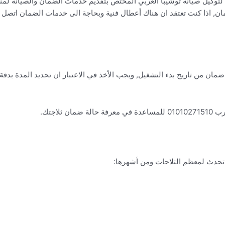
 هو 19319 وهو الخط الساخن لتوكيل صيانة توشيبا العربي المختص بتقديم خدمات الضمان والص
ة خارج الضمان, اذا كنت تعتقد ان هناك أعطال فنية وبحاجة الى خدمات الضما
اجة شارب تتراوح ما بين 5 الى 10 سنوات ضمان من تاريخ بدء التشغيل, ويجب الأخذ في الاعتبار ان ت
لاجتك.
 تحدث لمعظم الثلاجات ومن أشهرها: