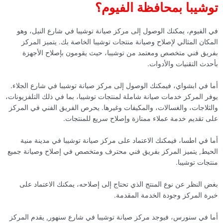
توشيبا بمحافظة الفيوم؟
في الفيوم، يمكنك الوصول إلى مركز صيانة توشيبا في شارع النيل، وهو
المكان المثالي لإصلاح وصيانة منتجات توشيبا الخاصة بك. يتميز المركز
بفريق فني متخصص ومعتمد من توشيبا، حيث يقومون بإصلاح الأجهزة
بأحدث التقنيات والأدوات.
أما في ابشواي، فيمكنك الوصول إلى مركز صيانة توشيبا في شارع الجلاء.
يوفر المركز خدمات صيانة شاملة لمنتجات توشيبا، بما في ذلك التلفزيونات،
والثلاجات، والغسالات، والمكيفات وغيرها. يحرص الفريق الفني في المركز
على تقديم خدمة عملاء ممتازة وإصلاح سريع للمنتجات.
أما في اطسا، فيمكنك الاعتماد على مركز صيانة توشيبا في مدينة منية
الحيط, يتميز المركز بفريق فني محترف ومتخصص في إصلاح وصيانة جميع
منتجات توشيبا.
بغض النظر عن نوع المنتج الذي تحتاج إلى إصلاحه، يمكنك الاعتماد على
خبرة المركز وجودة الخدمة المقدمة.
أما في سنورس، فيوجد مركز صيانة توشيبا في شارع سنهور, يقدم المركز