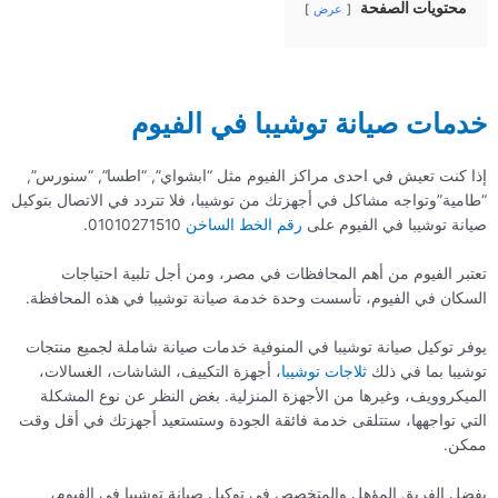
محتويات الصفحة
عرض
خدمات صيانة توشيبا في الفيوم
إذا كنت تعيش في احدى مراكز الفيوم مثل “ابشواي”, “اطسا”, “سنورس”,
“طامية”وتواجه مشاكل في أجهزتك من توشيبا، فلا تتردد في الاتصال بتوكيل
صيانة توشيبا في الفيوم على
رقم الخط الساخن
01010271510.
تعتبر الفيوم من أهم المحافظات في مصر، ومن أجل تلبية احتياجات
السكان في الفيوم، تأسست وحدة خدمة صيانة توشيبا في هذه المحافظة.
يوفر توكيل صيانة توشيبا في المنوفية خدمات صيانة شاملة لجميع منتجات
توشيبا بما في ذلك
ثلاجات توشيبا
، أجهزة التكييف، الشاشات، الغسالات،
الميكروويف، وغيرها من الأجهزة المنزلية. بغض النظر عن نوع المشكلة
التي تواجهها، ستتلقى خدمة فائقة الجودة وستستعيد أجهزتك في أقل وقت
ممكن.
بفضل الفريق المؤهل والمتخصص في توكيل صيانة توشيبا في الفيوم،