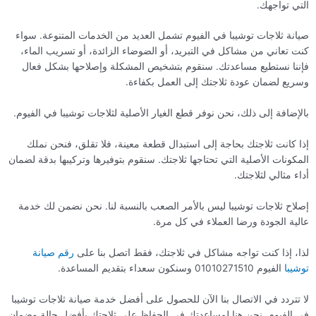
التي تواجهك.
صيانة ثلاجات توشيبا في الفيوم تشمل العديد من الخدمات المتنوعة. سواء
كنت تعاني من مشاكل في التبريد، أو الضوضاء الزائدة، أو تسريب الماء،
فإننا نستطيع مساعدتك. سنقوم بتشخيص المشكلة وإصلاحها بشكل فعال
وسريع لضمان عودة ثلاجتك إلى العمل بكفاءة.
بالإضافة إلى ذلك، نحن نوفر قطع الغيار الأصلية لثلاجات توشيبا في الفيوم.
إذا كانت ثلاجتك بحاجة إلى استبدال قطعة معينة، فلا تقلق، فنحن نملك
المكونات الأصلية التي تحتاجها ثلاجتك. سنقوم بتوفيرها وتركيبها بدقة لضمان
أداء مثالي لثلاجتك.
إصلاح ثلاجات توشيبا ليس بالأمر الصعب بالنسبة لنا. نحن نضمن لك خدمة
عالية الجودة ورضا العملاء في كل مرة.
لذا، إذا كنت تواجه مشاكل في ثلاجتك، فقط اتصل بنا على
رقم صيانة
توشيبا
الفيوم 01010271510 وسنكون سعداء بتقديم المساعدة.
لا تتردد في الاتصال بنا الآن للحصول على أفضل خدمة صيانة ثلاجات توشيبا
في الفيوم. نحن هنا لمساعدتك في الحفاظ على ثلاجتك بأفضل حالة وضمان