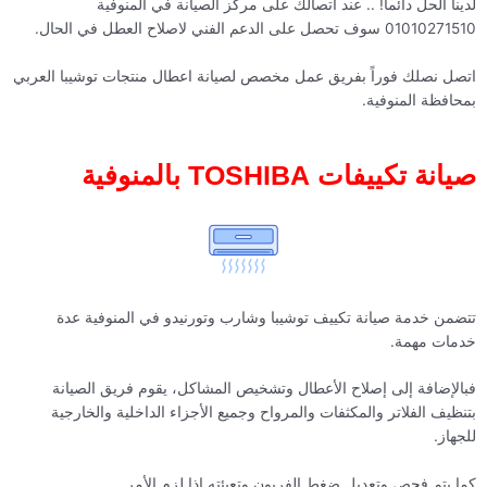
لدينا الحل دائماً! .. عند اتصالك على مركز الصيانة في المنوفية
01010271510 سوف تحصل على الدعم الفني لاصلاح العطل في الحال.
اتصل نصلك فوراً بفريق عمل مخصص لصيانة اعطال منتجات توشيبا العربي
بمحافظة المنوفية.
صيانة تكييفات TOSHIBA بالمنوفية
تتضمن خدمة صيانة تكييف توشيبا وشارب وتورنيدو في المنوفية عدة
خدمات مهمة.
فبالإضافة إلى إصلاح الأعطال وتشخيص المشاكل، يقوم فريق الصيانة
بتنظيف الفلاتر والمكثفات والمرواح وجميع الأجزاء الداخلية والخارجية
للجهاز.
كما يتم فحص وتعديل ضغط الفريون وتعبئته إذا لزم الأمر.