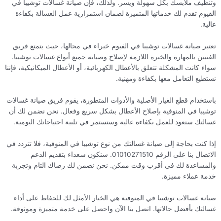
وتنظيف ملابسك بكل سهولة ويسر. ولذلك، فإن صيانة غسالات توشيبا في
الفيوم تقدم لك خدماتها المتميزة لضمان استمرارية عمل الغسالة بكفاءة
عالية.
تعتبر صيانة غسالات توشيبا في الفيوم خبراء في مجالها، حيث يتمتع فريق
الفنيين بالمهارة والخبرة اللازمة لإصلاح وصيانة جميع أنواع غسالات توشيبا.
سواء كانت المشكلة تتعلق بالأعطال الكهربائية، أو الأعطال الميكانيكية، فإننا
نستطيع التعامل معها بكفاءة ومهنية.
باستخدام قطع الغيار الأصلية والأدوات المتطورة، يقوم فريق صيانة غسالات
توشيبا في المنوفية بإصلاح الأعطال بشكل سريع وفعال. نحن نضمن لك أن
غسالتك ستعود للعمل بكفاءة عالية وستستمر في تلبية احتياجاتك اليومية.
إذا كنت بحاجة إلى صيانة غسالتك من نوع توشيبا في المنوفية، فلا تتردد في
الاتصال بنا على الرقم 01010271510. سنكون سعداء بتقديم الدعم
والمساعدة لك في أقرب وقت ممكن. نحن نضمن لك رضاك التام وتجربة
خدمة عملاء مميزة.
صيانة غسالات توشيبا في المنوفية هي الخيار الأمثل لك للحفاظ على أداء
غسالتك بأفضل حالاتها. اتصل بنا الآن واحصل على خدمة متميزة وموثوقة.