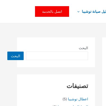
اتصل بالخدمة
يل صيانة توشيبا
البحث
البحث
تصنيفات
اعطال توشيبا
(5)