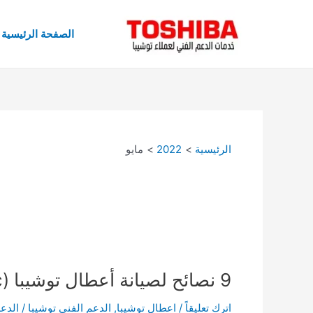
خطي
لى
الصفحة الرئيسية
لمحتوى
الرئيسية
2022
مايو
9
9 نصائح لصيانة أعطال توشيبا (infographic)
نصائح
اترك تعليقاً
/
اعطال توشيبا
,
الدعم الفني توشيبا
/
الدعم
لصيانة