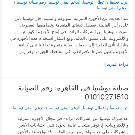
الجيزة:
اترك تعليقاً
/
اعطال توشيبا
,
الدعم الفني توشيبا
,
رقم صيانة توشيبا
/
رقم
الدعم الفني توشيبا
الإتصال
عند الحديث عن الأجهزة المنزلية الموثوقة والمتينة، فإن توشيبا تأتي
01010271510
على رأس القائمة. فبفضل تقنياتها المتقدمة وتصاميمها العصرية،
أصبحت توشيبا من الشركات الرائدة في إنتاج الأجهزة الكهربائية
والإلكترونية على مستوى العالم. ومع انتشار استخدام هذه الأجهزة في
منازلنا، تأتي الحاجة إلى خدمات صيانة متميزة تحافظ على كفاءة
الأجهزة وتطيل عمرها الافتراضي. في محافظة الجيزة، توفر […]
قراءة المزيد »
صيانة توشيبا في القاهرة: رقم الصيانة
صيانة
توشيبا
01010271510
في
القاهرة:
اترك تعليقاً
/
اعطال توشيبا
,
الدعم الفني توشيبا
/
الدعم الفني توشيبا
رقم
تعد شركة توشيبا من الشركات الرائدة في مجال الأجهزة المنزلية
الصيانة
والإلكترونيات، إذ توفر منتجات عالية الجودة تلبي احتياجات الأسر
01010271510
والشركات على حد سواء. ومع مرور الوقت، قد تواجه هذه الأجهزة