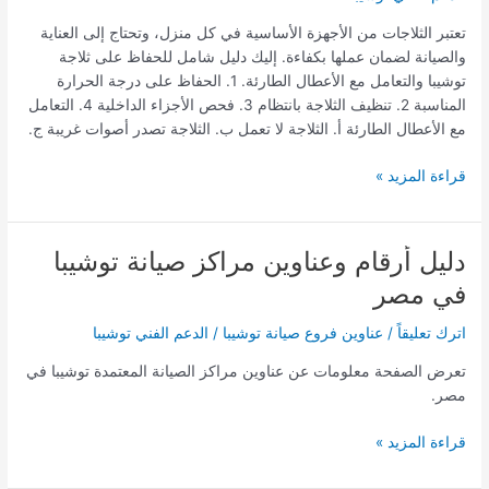
توشيبا
تعتبر الثلاجات من الأجهزة الأساسية في كل منزل، وتحتاج إلى العناية
–
والصيانة لضمان عملها بكفاءة. إليك دليل شامل للحفاظ على ثلاجة
الدليل
توشيبا والتعامل مع الأعطال الطارئة. 1. الحفاظ على درجة الحرارة
الشامل
المناسبة 2. تنظيف الثلاجة بانتظام 3. فحص الأجزاء الداخلية 4. التعامل
للإستخدام
مع الأعطال الطارئة أ. الثلاجة لا تعمل ب. الثلاجة تصدر أصوات غريبة ج.
الأمثل
قراءة المزيد »
دليل أرقام وعناوين مراكز صيانة توشيبا
دليل
أرقام
في مصر
وعناوين
مراكز
اترك تعليقاً
/
عناوين فروع صيانة توشيبا
/
الدعم الفني توشيبا
صيانة
تعرض الصفحة معلومات عن عناوين مراكز الصيانة المعتمدة توشيبا في
توشيبا
مصر.
في
مصر
قراءة المزيد »