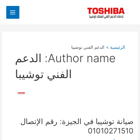
خطي
Post
Main
لى
pagination
Menu
لمحتوى
الرئيسية
الدعم الفني توشيبا
Author name: الدعم
الفني توشيبا
صيانة توشيبا في الجيزة: رقم الإتصال
صيانة
توشيبا
01010271510
في