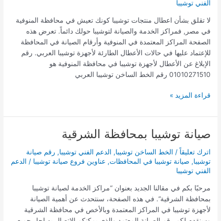
الفني توشيبا
لا تقلق بشأن اعطال منتجات توشيبا كونك تعيش في محافظة المنوفية
في مصر, فمراكز الخدمة والصيانة لتوشيبا حولك دائماً. تعرض هذه
الصفحة المراكز المعتمدة في المنوفية وأرقام الصيانة في المحافظة
للإعتماد عليها في حالات الأعطال الطارئة لأجهزة توشيبا العربي. رقم
الإبلاغ عن الأعطال لأجهزة توشيبا في محافظة المنوفية هو
01010271510 رقم الخط الساخن توشيبا العربي
قراءة المزيد »
صيانة توشيبا بمحافظة الشرقية
صيانة
توشيبا
اترك تعليقاً
/
الخط الساخن توشيبا
,
الدعم الفني توشيبا
,
رقم صيانة
بمحافظة
توشيبا
,
صيانة توشيبا في المحافظات
,
عناوين فروع صيانة توشيبا
/
الدعم
الشرقية
الفني توشيبا
مرحبًا بكم في مقالنا الجديد بعنوان “مراكز الخدمة لصيانة توشيبا
بمحافظة الشرقية“. في هذه الصفحة، سنتحدث عن أهمية الصيانة
لأجهزة توشيبا في المراكز المعتمدة وبالأخص في محافظة الشرقية
وسنقدم لكم رقم الصيانة المعتمد والذي يمكنكم الاتصال به لحل جميع