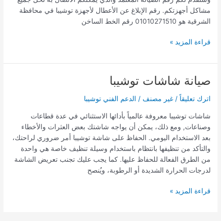
مشاكل أجهزتكم. رقم الإبلاغ عن الأعطال لأجهزة توشيبا في محافظة
الشرقية هو 01010271510 رقم الخط الساخن
قراءة المزيد »
صيانة شاشات توشيبا
صيانة
شاشات
اترك تعليقاً
/
غير مصنف
/
الدعم الفني توشيبا
توشيبا
شاشات توشيبا معروفة عالمياً بأدائها الاستثنائي في عدة قطاعات
وصناعات, ومع ذلك، يمكن أن يواجه شاشتك بعض العثرات والأخطاء
بعد الاستخدام اليومي. الحفاظ على شاشة توشيبا أمر ضروري لراحتك،
والتأكد من تنظيفها بانتظام باستخدام وسيلة تنظيف خاصة هي واحدة
من الطرق الفعالة للحفاظ عليها. كما يجب عليك تجنب تعريض الشاشة
لدرجات الحرارة الشديدة أو الرطوبة، ويُنصح
قراءة المزيد »