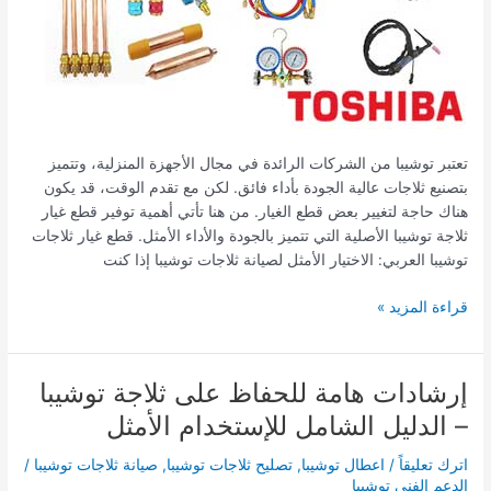
تعتبر توشيبا من الشركات الرائدة في مجال الأجهزة المنزلية، وتتميز
بتصنيع ثلاجات عالية الجودة بأداء فائق. لكن مع تقدم الوقت، قد يكون
هناك حاجة لتغيير بعض قطع الغيار. من هنا تأتي أهمية توفير قطع غيار
ثلاجة توشيبا الأصلية التي تتميز بالجودة والأداء الأمثل. قطع غيار ثلاجات
توشيبا العربي: الاختيار الأمثل لصيانة ثلاجات توشيبا إذا كنت
قراءة المزيد »
إرشادات هامة للحفاظ على ثلاجة توشيبا
إرشادات
هامة
– الدليل الشامل للإستخدام الأمثل
للحفاظ
على
اترك تعليقاً
/
اعطال توشيبا
,
تصليح ثلاجات توشيبا
,
صيانة ثلاجات توشيبا
/
ثلاجة
الدعم الفني توشيبا