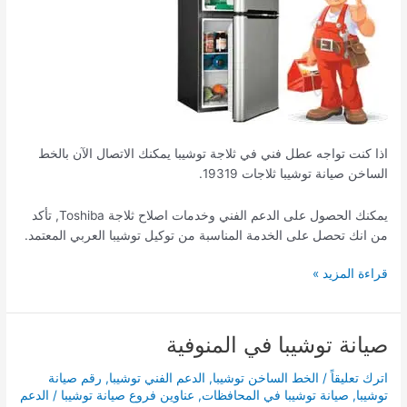
اذا كنت تواجه عطل فني في ثلاجة توشيبا يمكنك الاتصال الآن بالخط
الساخن صيانة توشيبا ثلاجات 19319.
يمكنك الحصول على الدعم الفني وخدمات اصلاح ثلاجة Toshiba, تأكد
من انك تحصل على الخدمة المناسبة من توكيل توشيبا العربي المعتمد.
قراءة المزيد »
صيانة توشيبا في المنوفية
صيانة
توشيبا
اترك تعليقاً
/
الخط الساخن توشيبا
,
الدعم الفني توشيبا
,
رقم صيانة
في
توشيبا
,
صيانة توشيبا في المحافظات
,
عناوين فروع صيانة توشيبا
/
الدعم
المنوفية