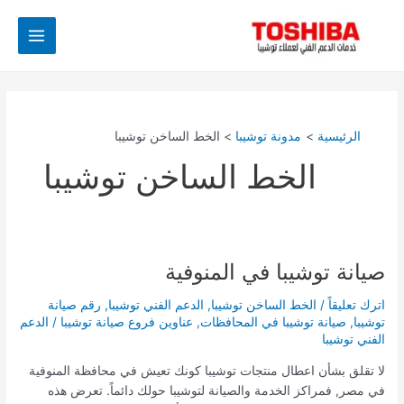
خطي
Main
لى
Menu
لمحتوى
الرئيسية
مدونة توشيبا
الخط الساخن توشيبا
الخط الساخن توشيبا
صيانة توشيبا في المنوفية
صيانة
توشيبا
اترك تعليقاً
/
الخط الساخن توشيبا
,
الدعم الفني توشيبا
,
رقم صيانة
في
توشيبا
,
صيانة توشيبا في المحافظات
,
عناوين فروع صيانة توشيبا
/
الدعم
المنوفية
الفني توشيبا
لا تقلق بشأن اعطال منتجات توشيبا كونك تعيش في محافظة المنوفية
في مصر, فمراكز الخدمة والصيانة لتوشيبا حولك دائماً. تعرض هذه