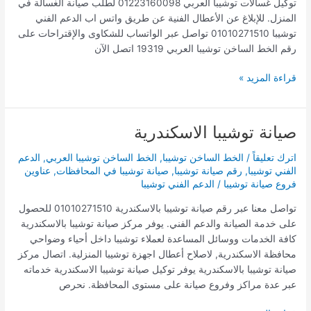
توكيل غسالات توشيبا العربي 01223160098 لطلب صيانة الغسالة في
المنزل. للإبلاغ عن الأعطال الفنية عن طريق واتس اب الدعم الفني
توشيبا 01010271510 تواصل عبر الواتساب للشكاوى والإقتراحات على
رقم الخط الساخن توشيبا العربي 19319 اتصل الآن
قراءة المزيد »
صيانة توشيبا الاسكندرية
صيانة
توشيبا
اترك تعليقاً
/
الخط الساخن توشيبا
,
الخط الساخن توشيبا العربي
,
الدعم
الاسكندرية
الفني توشيبا
,
رقم صيانة توشيبا
,
صيانة توشيبا في المحافظات
,
عناوين
فروع صيانة توشيبا
/
الدعم الفني توشيبا
تواصل معنا عبر رقم صيانة توشيبا بالاسكندرية 01010271510 للحصول
على خدمة الصيانة والدعم الفني. يوفر مركز صيانة توشيبا بالاسكندرية
كافة الخدمات ووسائل المساعدة لعملاء توشيبا داخل أحياء وضواحي
محافظة الاسكندرية, لاصلاح أعطال اجهزة توشيبا المنزلية. اتصال مركز
صيانة توشيبا بالاسكندرية يوفر توكيل صيانة توشيبا الاسكندرية خدماته
عبر عدة مراكز وفروع صيانة على مستوى المحافظة. نحرص