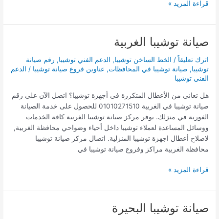
قراءة المزيد »
صيانة توشيبا الغربية
صيانة
توشيبا
اترك تعليقاً
/
الخط الساخن توشيبا
,
الدعم الفني توشيبا
,
رقم صيانة
الغربية
توشيبا
,
صيانة توشيبا في المحافظات
,
عناوين فروع صيانة توشيبا
/
الدعم
الفني توشيبا
هل تعاني من الأعطال المتكررة في أجهزة توشيبا؟ اتصل الآن على رقم
صيانة توشيبا في الغربية 01010271510 للحصول على خدمة الصيانة
الفورية في منزلك. يوفر مركز صيانة توشيبا الغربية كافة الخدمات
ووسائل المساعدة لعملاء توشيبا داخل أحياء وضواحي محافظة الغربية,
لاصلاح أعطال اجهزة توشيبا المنزلية. اتصال مركز صيانة توشيبا
محافظة الغربية مراكز وفروع صيانة توشيبا في
قراءة المزيد »
صيانة توشيبا البحيرة
صيانة
توشيبا