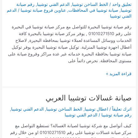
تعليق واحد
/
الخط الساخن توشيبا
,
الدعم الفني توشيبا
,
رقم صيانة
البحيرة
توشيبا
,
صيانة توشيبا في المحافظات
,
عناوين فروع صيانة توشيبا
/
الدعم
الفني توشيبا
رقم صيانة توشيبا البحيرة للتواصل مع مركز صيانة توشيبا في البحيرة
على رقم 01010271510 , يوفر مركز صيانة توشيبا بالبحيرة كافة
الخدمات ووسائل المساعدة لعملاء توشيبا بمحافظة البحيرة, لاصلاح
أعطال اجهزة توشيبا المنزلية. توكيل صيانة توشيبا البحيرة يوفر توكيل
صيانة توشيبا بحافظة البحيرة خدماته عبر عدة مراكز وفروع صيانة على
مستوى المحافظة. نحرص دائماً على
قراءة المزيد »
صيانة غسالات توشيبا العربي
صيانة
غسالات
اترك تعليقاً
/
اعطال توشيبا
,
الخط الساخن توشيبا
,
الدعم الفني توشيبا
,
توشيبا
رقم صيانة توشيبا
/
الدعم الفني توشيبا
العربي
كيف أتواصل مع شركة توشيبا لصيانة الغسالة؟ تستطيع التواصل مع
مركز صيانة غسالات توشيبا على رقم 01010271510 او من خلال رقم