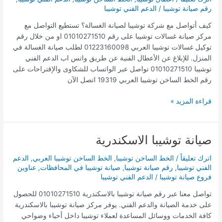
توشيبا
رقم صيانة توشيبا
/
الدعم الفني توشيبا
العربي
كيف أتواصل مع شركة توشيبا لصيانة الغسالة؟ تستطيع التواصل مع
مركز صيانة غسالات توشيبا على رقم 01010271510 او من خلال رقم
توكيل غسالات توشيبا العربي 01223160098 لطلب صيانة الغسالة في
المنزل. للإبلاغ عن الأعطال الفنية عن طريق واتس اب الدعم الفني
توشيبا 01010271510 تواصل عبر الواتساب للشكاوى والإقتراحات على
رقم الخط الساخن توشيبا العربي 19319 اتصل الآن
قراءة المزيد »
صيانة توشيبا الاسكندرية
صيانة
توشيبا
اترك تعليقاً
/
الخط الساخن توشيبا
,
الخط الساخن توشيبا العربي
,
الدعم
الاسكندرية
الفني توشيبا
,
رقم صيانة توشيبا
,
صيانة توشيبا في المحافظات
,
عناوين
فروع صيانة توشيبا
/
الدعم الفني توشيبا
تواصل معنا عبر رقم صيانة توشيبا بالاسكندرية 01010271510 للحصول
على خدمة الصيانة والدعم الفني. يوفر مركز صيانة توشيبا بالاسكندرية
كافة الخدمات ووسائل المساعدة لعملاء توشيبا داخل أحياء وضواحي