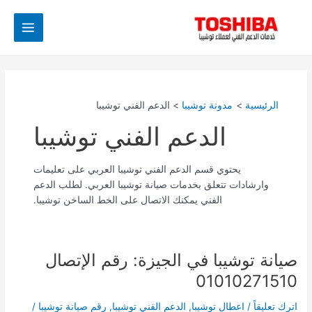
خطي
Post
Main
لى
pagination
Menu
لمحتوى
الرئيسية
مدونة توشيبا
الدعم الفني توشيبا
الدعم الفني توشيبا
يحتوي قسم الدعم الفني توشيبا العربي على تعليمات
وارشادات تتعلق بخدمات صيانة توشيبا العربي. لطلب الدعم
الفني يمكنك الاتصال على الخط الساخن توشيبا.
صيانة توشيبا في الجيزة: رقم الإتصال
صيانة
توشيبا
01010271510
في
الجيزة:
اترك تعليقاً
/
اعطال توشيبا
,
الدعم الفني توشيبا
,
رقم صيانة توشيبا
/