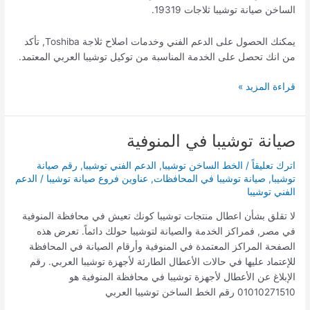
الساخن صيانة توشيبا ثلاجات 19319.
يمكنك الحصول على الدعم الفني وخدمات اصلاح ثلاجة Toshiba, تأكد
من انك تحصل على الخدمة المناسبة من توكيل توشيبا العربي المعتمد.
قراءة المزيد »
صيانة توشيبا في المنوفية
صيانة
توشيبا
اترك تعليقاً
/
الخط الساخن توشيبا
,
الدعم الفني توشيبا
,
رقم صيانة
في
توشيبا
,
صيانة توشيبا في المحافظات
,
عناوين فروع صيانة توشيبا
/
الدعم
المنوفية
الفني توشيبا
لا تقلق بشأن اعطال منتجات توشيبا كونك تعيش في محافظة المنوفية
في مصر, فمراكز الخدمة والصيانة لتوشيبا حولك دائماً. تعرض هذه
الصفحة المراكز المعتمدة في المنوفية وأرقام الصيانة في المحافظة
للإعتماد عليها في حالات الأعطال الطارئة لأجهزة توشيبا العربي. رقم
الإبلاغ عن الأعطال لأجهزة توشيبا في محافظة المنوفية هو
01010271510 رقم الخط الساخن توشيبا العربي