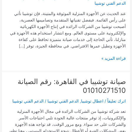
رقم
الدعم الفني توشيبا
الإتصال
عند الحديث عن الأجهزة المنزلية الموثوقة والمتينة، فإن توشيبا تأتي
01010271510
على رأس القائمة. فبفضل تقنياتها المتقدمة وتصاميمها العصرية،
أصبحت توشيبا من الشركات الرائدة في إنتاج الأجهزة الكهربائية
والإلكترونية على مستوى العالم. ومع انتشار استخدام هذه الأجهزة في
منازلنا، تأتي الحاجة إلى خدمات صيانة متميزة تحافظ على كفاءة
الأجهزة وتطيل عمرها الافتراضي. في محافظة الجيزة، توفر […]
قراءة المزيد »
صيانة توشيبا في القاهرة: رقم الصيانة
صيانة
توشيبا
01010271510
في
القاهرة:
اترك تعليقاً
/
اعطال توشيبا
,
الدعم الفني توشيبا
/
الدعم الفني توشيبا
رقم
تعد شركة توشيبا من الشركات الرائدة في مجال الأجهزة المنزلية
الصيانة
والإلكترونيات، إذ توفر منتجات عالية الجودة تلبي احتياجات الأسر
01010271510
والشركات على حد سواء. ومع مرور الوقت، قد تواجه هذه الأجهزة
بعض المشكلات الفنية أو الأعطال نتيجة الاستخدام المستمر، وهنا تظهر