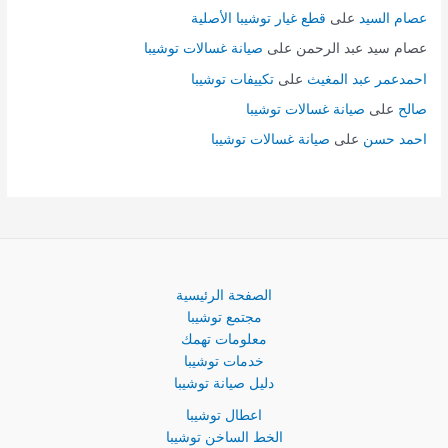
عصام السيد
على
قطع غيار توشيبا الأصلية
عصام سيد عبد الرحمن
على
صيانة غسالات توشيبا
احمدعمر عبد المغيث
على
تكييفات توشيبا
صالح
على
صيانة غسالات توشيبا
احمد حسن
على
صيانة غسالات توشيبا
الصفحة الرئيسية
مجتمع توشيبا
معلومات تهمك
خدمات توشيبا
دليل صيانة توشيبا
اعطال توشيبا
الخط الساخن توشيبا