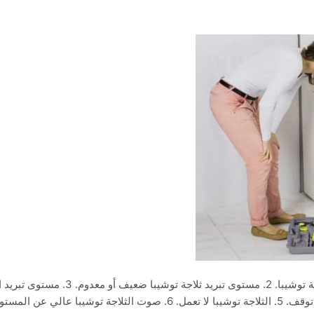
الأعطال الشائعة للثلاجة توشيبا 1. تسريب 