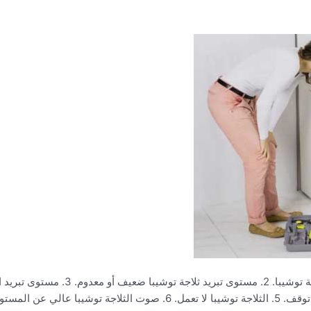
الأعطال الشائعة للثلاجة توشيبا 1. تسريب 