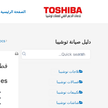
خطي
لى
الصفحة الرئيسية
لمحتوى
ocs
دليل صيانة توشيبا
oc
⌘K
ion
قطع
ثلاجات توشيبا
les
غسالات توشيبا
تكييفات توشيبا
شاشات توشيبا