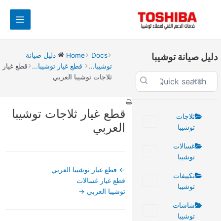
خطي
Main
لى
Menu
لمحتوى
دليل صيانة توشيبا
Docs
Home
دليل صيانة
توشيبا...
قطع غيار توشيبا...
قطع غيار
ثلاجات توشيبا العربي
⌘K
Doc
قطع غيار ثلاجات توشيبا
navigation
ثلاجات
العربي
توشيبا
غسالات
توشيبا
← قطع غيار توشيبا العربي
تكييفات
قطع غيار غسالات
توشيبا
توشيبا العربي →
شاشات
توشيبا