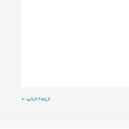
الFaq التالية
←