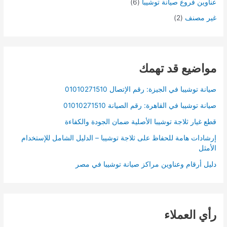
عناوين فروع صيانة توشيبا
(6)
غير مصنف
(2)
مواضيع قد تهمك
صيانة توشيبا في الجيزة: رقم الإتصال 01010271510
صيانة توشيبا في القاهرة: رقم الصيانة 01010271510
قطع غيار ثلاجة توشيبا الأصلية ضمان الجودة والكفاءة
إرشادات هامة للحفاظ على ثلاجة توشيبا – الدليل الشامل للإستخدام
الأمثل
دليل أرقام وعناوين مراكز صيانة توشيبا في مصر
رأي العملاء