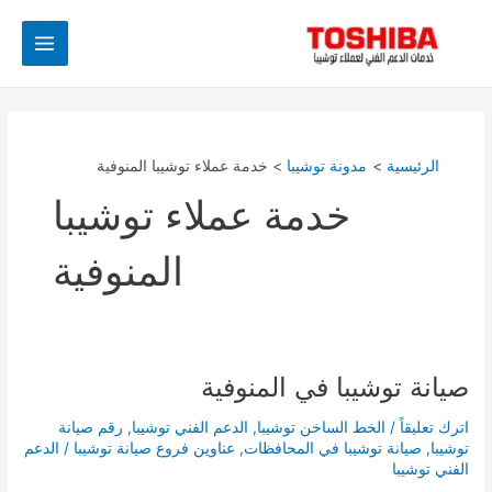
خطي
Main
لى
Menu
لمحتوى
الرئيسية
مدونة توشيبا
خدمة عملاء توشيبا المنوفية
خدمة عملاء توشيبا
المنوفية
صيانة توشيبا في المنوفية
صيانة
توشيبا
اترك تعليقاً
/
الخط الساخن توشيبا
,
الدعم الفني توشيبا
,
رقم صيانة
في
توشيبا
,
صيانة توشيبا في المحافظات
,
عناوين فروع صيانة توشيبا
/
الدعم
المنوفية
الفني توشيبا