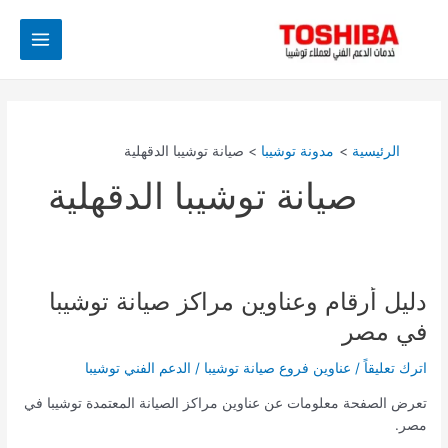
خطي
Main
لى
Menu
لمحتوى
الرئيسية
مدونة توشيبا
صيانة توشيبا الدقهلية
صيانة توشيبا الدقهلية
دليل أرقام وعناوين مراكز صيانة توشيبا
دليل
أرقام
في مصر
وعناوين
مراكز
اترك تعليقاً
/
عناوين فروع صيانة توشيبا
/
الدعم الفني توشيبا
صيانة
تعرض الصفحة معلومات عن عناوين مراكز الصيانة المعتمدة توشيبا في
توشيبا
مصر.
في