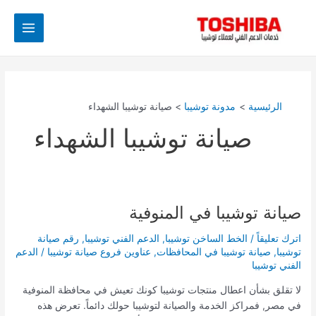
خطي
Main
لى
Menu
لمحتوى
الرئيسية
مدونة توشيبا
صيانة توشيبا الشهداء
صيانة توشيبا الشهداء
صيانة توشيبا في المنوفية
صيانة
توشيبا
اترك تعليقاً
/
الخط الساخن توشيبا
,
الدعم الفني توشيبا
,
رقم صيانة
في
توشيبا
,
صيانة توشيبا في المحافظات
,
عناوين فروع صيانة توشيبا
/
الدعم
المنوفية
الفني توشيبا
لا تقلق بشأن اعطال منتجات توشيبا كونك تعيش في محافظة المنوفية
في مصر, فمراكز الخدمة والصيانة لتوشيبا حولك دائماً. تعرض هذه