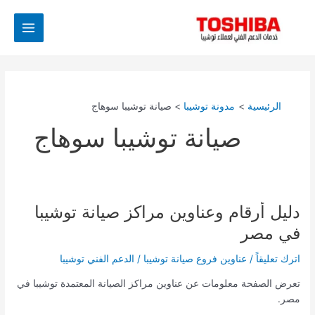
خطي
Main
لى
Menu
لمحتوى
الرئيسية
مدونة توشيبا
صيانة توشيبا سوهاج
صيانة توشيبا سوهاج
دليل أرقام وعناوين مراكز صيانة توشيبا
دليل
أرقام
في مصر
وعناوين
مراكز
اترك تعليقاً
/
عناوين فروع صيانة توشيبا
/
الدعم الفني توشيبا
صيانة
تعرض الصفحة معلومات عن عناوين مراكز الصيانة المعتمدة توشيبا في
توشيبا
مصر.
في