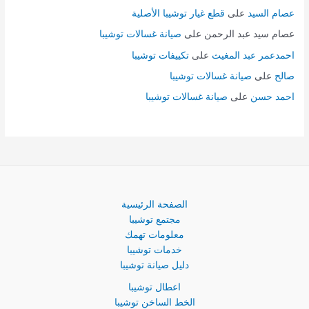
عصام السيد
على
قطع غيار توشيبا الأصلية
عصام سيد عبد الرحمن
على
صيانة غسالات توشيبا
احمدعمر عبد المغيث
على
تكييفات توشيبا
صالح
على
صيانة غسالات توشيبا
احمد حسن
على
صيانة غسالات توشيبا
الصفحة الرئيسية
مجتمع توشيبا
معلومات تهمك
خدمات توشيبا
دليل صيانة توشيبا
اعطال توشيبا
الخط الساخن توشيبا