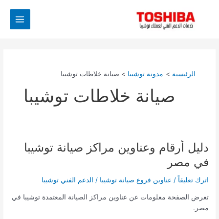
خطي
Main
لى
Menu
لمحتوى
الرئيسية
مدونة توشيبا
صيانة خلاطات توشيبا
صيانة خلاطات توشيبا
دليل أرقام وعناوين مراكز صيانة توشيبا
دليل
أرقام
في مصر
وعناوين
مراكز
اترك تعليقاً
/
عناوين فروع صيانة توشيبا
/
الدعم الفني توشيبا
صيانة
تعرض الصفحة معلومات عن عناوين مراكز الصيانة المعتمدة توشيبا في
توشيبا
مصر.
في