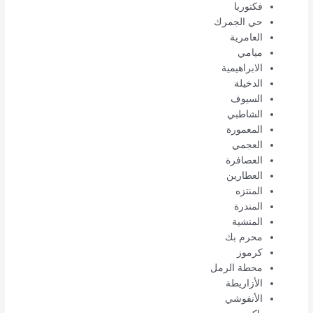
فكتوريا
حي الجمرك
العامرية
ميامي
الابراهيمية
الدخيلة
السيوف
الشاطبي
المعمورة
العجمي
العصافرة
العطارين
المنتزه
المندرة
المنشية
محرم بك
كرموز
محطة الرمل
الأزاريطة
الأنفوشي