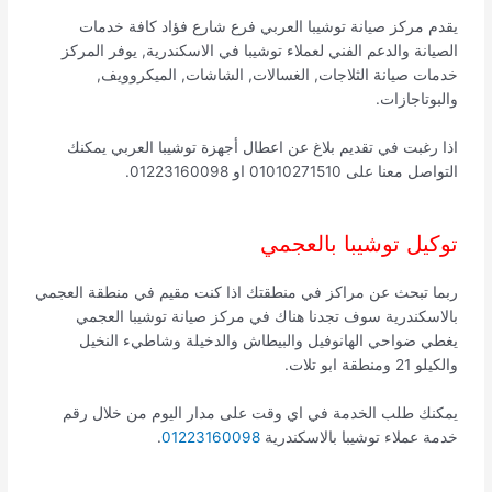
يقدم مركز صيانة توشيبا العربي فرع شارع فؤاد كافة خدمات
الصيانة والدعم الفني لعملاء توشيبا في الاسكندرية, يوفر المركز
خدمات صيانة الثلاجات, الغسالات, الشاشات, الميكروويف,
والبوتاجازات.
اذا رغبت في تقديم بلاغ عن اعطال أجهزة توشيبا العربي يمكنك
التواصل معنا على 01010271510 او 01223160098.
توكيل توشيبا بالعجمي
ربما تبحث عن مراكز في منطقتك اذا كنت مقيم في منطقة العجمي
بالاسكندرية سوف تجدنا هناك في مركز صيانة توشيبا العجمي
يغطي ضواحي الهانوفيل والبيطاش والدخيلة وشاطيء النخيل
والكيلو 21 ومنطقة ابو تلات.
يمكنك طلب الخدمة في اي وقت على مدار اليوم من خلال رقم
خدمة عملاء توشيبا بالاسكندرية
01223160098
.