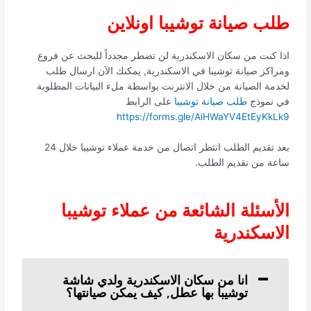
طلب صيانة توشيبا اونلاين
اذا كنت من سكان الاسكندرية لن تضطر مجدداً للبحث عن فروع
ومراكز صيانة توشيبا في الاسكندرية, يمكنك الآن ارسال طلب
لخدمة الصيانة من خلال الانترنت بواسطة ملء البيانات المطلوبة
في نموذج
طلب صيانة توشيبا
على الرابط
https://forms.gle/AiHWaYV4EtEyKkLk9
بعد تقديم الطلب انتظر اتصال من خدمة عملاء توشيبا خلال 24
ساعة من تقديم الطلب.
الأسئلة الشائعة من عملاء توشيبا
الاسكندرية
انا من سكان الاسكندرية ولدي شاشة
توشيبا بها عطل, كيف يمكن صيانتها؟