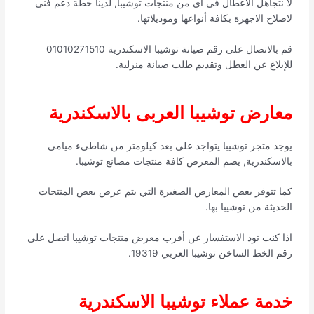
لا نتجاهل الأعطال في اي من منتجات توشيبا, لدينا خطة دعم فني
لاصلاح الاجهزة بكافة أنواعها وموديلاتها.
قم بالاتصال على رقم صيانة توشيبا الاسكندرية 01010271510
للإبلاغ عن العطل وتقديم طلب صيانة منزلية.
معارض توشيبا العربى بالاسكندرية
يوجد متجر توشيبا يتواجد على بعد كيلومتر من شاطيء ميامي
بالاسكندرية, يضم المعرض كافة منتجات مصانع توشيبا.
كما تتوفر بعض المعارض الصغيرة التي يتم عرض بعض المنتجات
الحديثة من توشيبا بها.
اذا كنت تود الاستفسار عن أقرب معرض منتجات توشيبا اتصل على
رقم الخط الساخن توشيبا العربي 19319.
خدمة عملاء توشيبا الاسكندرية