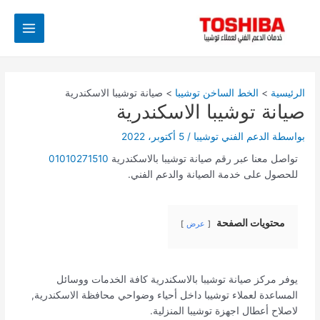
خطي
Post
Main
لى
navigation
Menu
لمحتوى
الرئيسية
الخط الساخن توشيبا
صيانة توشيبا الاسكندرية
صيانة توشيبا الاسكندرية
بواسطة
الدعم الفني توشيبا
/
5 أكتوبر، 2022
تواصل معنا عبر رقم صيانة توشيبا بالاسكندرية
01010271510
للحصول على خدمة الصيانة والدعم الفني.
محتويات الصفحة
عرض
يوفر مركز صيانة توشيبا بالاسكندرية كافة الخدمات ووسائل
المساعدة لعملاء توشيبا داخل أحياء وضواحي محافظة الاسكندرية,
لاصلاح أعطال اجهزة توشيبا المنزلية.