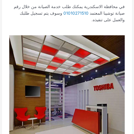
في محافظة الاسكندرية يمكنك طلب خدمة الصيانة من خلال رقم
صيانة توشيبا المعتمد
01010271510
وسوف يتم تسجيل طلبك
والعمل على تنفيذه.