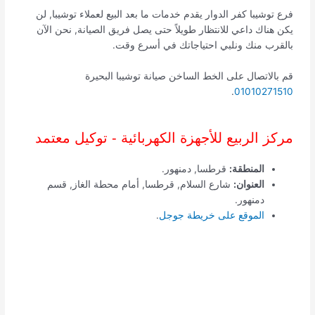
فرع توشيبا كفر الدوار يقدم خدمات ما بعد البيع لعملاء توشيبا, لن
يكن هناك داعي للانتظار طويلاً حتى يصل فريق الصيانة, نحن الآن
بالقرب منك ونلبي احتياجاتك في أسرع وقت.
قم بالاتصال على الخط الساخن صيانة توشيبا البحيرة
.
01010271510
مركز الربيع للأجهزة الكهربائية - توكيل معتمد
المنطقة:
قرطسا, دمنهور.
العنوان:
شارع السلام, قرطسا, أمام محطة الغاز, قسم
دمنهور.
الموقع على خريطة جوجل
.