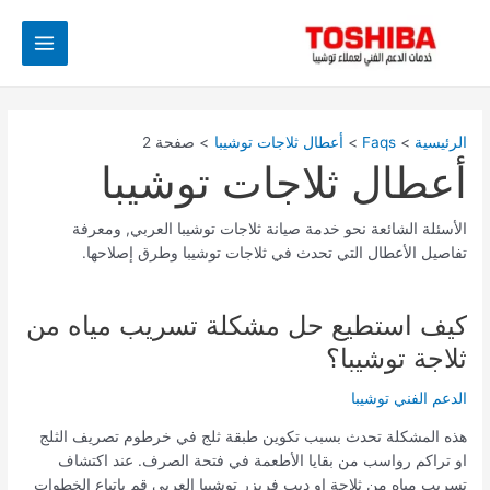
خطي
Post
Main
لى
pagination
Menu
لمحتوى
الرئيسية
Faqs
أعطال ثلاجات توشيبا
صفحة 2
أعطال ثلاجات توشيبا
الأسئلة الشائعة نحو خدمة صيانة ثلاجات توشيبا العربي, ومعرفة
تفاصيل الأعطال التي تحدث في ثلاجات توشيبا وطرق إصلاحها.
كيف استطيع حل مشكلة تسريب مياه من
كيف
استطيع
ثلاجة توشيبا؟
حل
مشكلة
الدعم الفني توشيبا
تسريب
هذه المشكلة تحدث بسبب تكوين طبقة ثلج في خرطوم تصريف الثلج
مياه
او تراكم رواسب من بقايا الأطعمة في فتحة الصرف. عند اكتشاف
من
تسريب مياه من ثلاجة او ديب فريزر توشيبا العربي قم باتباع الخطوات
ثلاجة