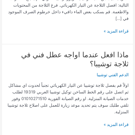
التالية: افصل الثلاجة عن التيار الكهربائي. فرغ الثلاجة من المحتويات
توشيبا؟
والاطعمة. قم بسكب بعض الماء دافيء داخل خرطوم الصرف الموجود
في […]
قراءة المزيد »
ماذا افعل عندما اواجه عطل فني في
ماذا
افعل
ثلاجة توشيبا؟
عندما
اواجه
الدعم الفني توشيبا
عطل
اولاً قم بفصل ثلاجة توشيبا عن التيار الكهربائي تجنباً لحدوث اي مشاكل
فني
ثم اتصل على رقم الخط الساخن توكيل توشيبا العربي 19319 لطلب
في
خدمات الصيانة المنزلية. او رقم الصيانة الفورية 01010271510 وفور
ثلاجة
تلقي طلبك سوف يتم تحديد موعد زيارة للعمل على اصلاح ثلاجة توشيبا
توشيبا؟
المنزلية.
قراءة المزيد »